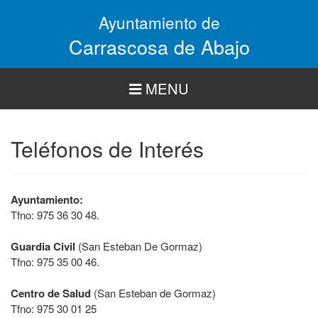
Pasar
Ayuntamiento de
al
contenido
Carrascosa de Abajo
principal
MENU
Teléfonos de Interés
Ayuntamiento:
Tfno: 975 36 30 48.
Guardia Civil
(San Esteban De Gormaz)
Tfno: 975 35 00 46.
Centro de Salud
(San Esteban de Gormaz)
Tfno: 975 30 01 25