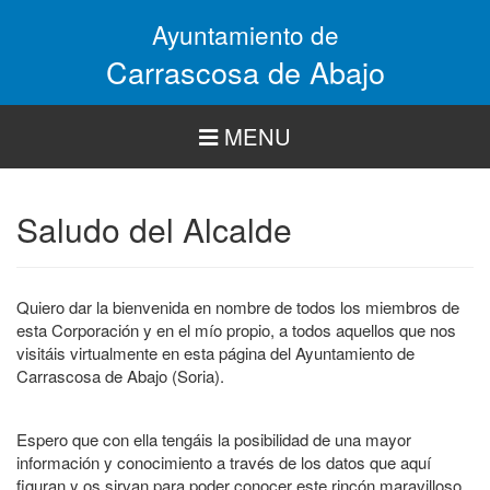
Pasar
Ayuntamiento de
al
contenido
Carrascosa de Abajo
principal
MENU
Saludo del Alcalde
Quiero dar la bienvenida en nombre de todos los miembros de
esta Corporación y en el mío propio, a todos aquellos que nos
visitáis virtualmente en esta página del Ayuntamiento de
Carrascosa de Abajo (Soria).
Espero que con ella tengáis la posibilidad de una mayor
información y conocimiento a través de los datos que aquí
figuran y os sirvan para poder conocer este rincón maravilloso