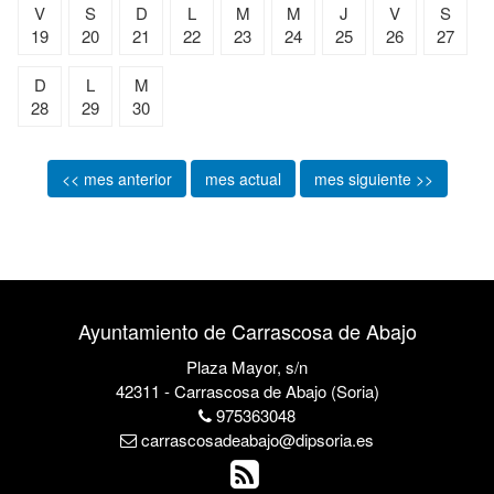
V
S
D
L
M
M
J
V
S
19
20
21
22
23
24
25
26
27
D
L
M
28
29
30
<< mes anterior
mes actual
mes siguiente >>
Ayuntamiento de Carrascosa de Abajo
Plaza Mayor, s/n
42311 - Carrascosa de Abajo (Soria)
975363048
carrascosadeabajo@dipsoria.es